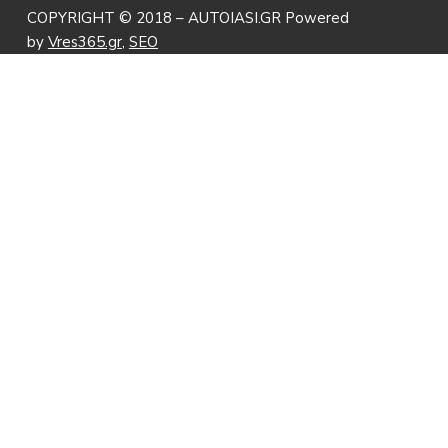
COPYRIGHT © 2018 – AUTOIASI.GR Powered
by
Vres365.gr
,
SEO