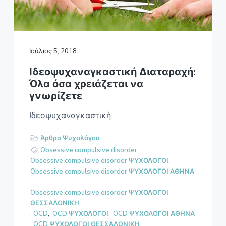
Ο
a
Σ
t
Α
i
Θ
Η
o
Ν
Ιούλιος 5, 2018
n
Α
Ιδεοψυχαναγκαστική Διαταραχή:
Όλα όσα χρειάζεται να
γνωρίζετε
Ιδεοψυχαναγκαστική
Άρθρα Ψυχολόγου
Obsessive compulsive disorder
,
Obsessive compulsive disorder ΨΥΧΟΛΟΓΟΙ
,
Obsessive compulsive disorder ΨΥΧΟΛΟΓΟΙ ΑΘΗΝΑ
,
Obsessive compulsive disorder ΨΥΧΟΛΟΓΟΙ
ΘΕΣΣΑΛΟΝΙΚΗ
,
OCD
,
OCD ΨΥΧΟΛΟΓΟΙ
,
OCD ΨΥΧΟΛΟΓΟΙ ΑΘΗΝΑ
,
OCD ΨΥΧΟΛΟΓΟΙ ΘΕΣΣΑΛΟΝΙΚΗ
,