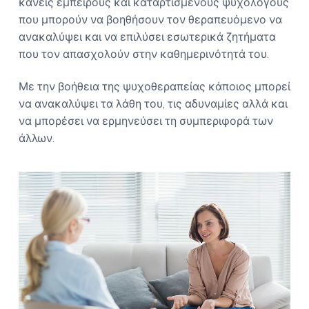
κανείς έμπειρους και καταρτισμένους ψυχολόγους
Ο
a
Σ
που μπορούν να βοηθήσουν τον θεραπευόμενο να
t
Α
ανακαλύψει και να επιλύσει εσωτερικά ζητήματα
i
Θ
που τον απασχολούν στην καθημερινότητά του.
Η
o
Ν
n
Α
Με την βοήθεια της ψυχοθεραπείας κάποιος μπορεί
να ανακαλύψει τα λάθη του, τις αδυναμίες αλλά και
να μπορέσει να ερμηνεύσει τη συμπεριφορά των
άλλων.