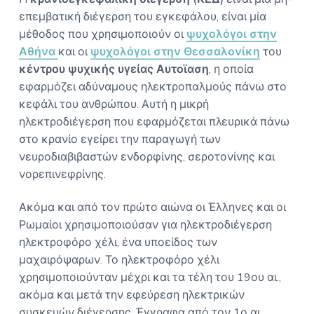
επεμβατική διέγερση του εγκεφάλου, είναι μία
μέθοδος που χρησιμοποιούν οι
ψυχολόγοι στην
Αθήνα
και οι
ψυχολόγοι στην Θεσσαλονίκη
του
κέντρου ψυχικής υγείας
Αυτοϊαση
, η οποία
εφαρμόζει αδύναμους ηλεκτροπαλμούς πάνω στο
κεφάλι του ανθρώπου. Αυτή η μικρή
ηλεκτροδιέγερση που εφαρμόζεται πλευρικά πάνω
στο κρανίο εγείρει την παραγωγή των
νευροδιαβιβαστών ενδορφίνης, σεροτονίνης και
νορεπινεφρίνης.
Ακόμα και από τον πρώτο αιώνα οι Έλληνες και οι
Ρωμαίοι χρησιμοποιούσαν για ηλεκτροδιέγερση
ηλεκτροφόρο χέλι, ένα υποείδος των
μαχαιρόψαρων. Το ηλεκτροφόρο χέλι
χρησιμοποιούνταν μέχρι και τα τέλη του 19ου αι.,
ακόμα και μετά την εφεύρεση ηλεκτρικών
συσκευών διέγερσης. Έγγραφα από τον 1ο αι.