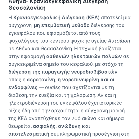
Αθήνα- Κρανιοεγκεφαλική Διέγερση
Ο
a
Θεσσαλονίκη
Σ
t
Α
Η
Κρανιοεγκεφαλική Διέγερση (ΚΕΔ)
αποτελεί μια
i
Θ
σύγχρονη,
μη επεμβατική μέθοδο
διέγερσης του
Η
o
Ν
εγκεφάλου που εφαρμόζεται από τους
n
Α
ψυχολόγους του κέντρου ψυχικής υγείας
Αυτοΐαση
σε Αθήνα και Θεσσαλονίκη. Η τεχνική βασίζεται
στην εφαρμογή
ασθενών ηλεκτρικών παλμών
σε
συγκεκριμένα σημεία του κεφαλιού, με στόχο τη
διέγερση της παραγωγής νευροδιαβιβαστών
όπως η
σεροτονίνη, η νορεπινεφρίνη και οι
ενδορφίνες
— ουσίες που σχετίζονται με τη
διάθεση, την ευεξία και τη χαλάρωση. Αν και η
ηλεκτροδιέγερση του εγκεφάλου έχει ιστορικές
ρίζες ήδη από την αρχαιότητα, η σύγχρονη μορφή
της ΚΕΔ αναπτύχθηκε τον 20ό αιώνα και σήμερα
θεωρείται
ασφαλής, ανώδυνη και
αποτελεσματική
συμπληρωματική προσέγγιση στη