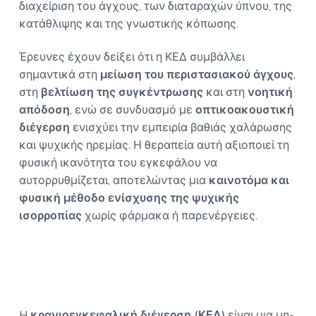
διαχείριση του άγχους, των διαταραχών ύπνου, της
κατάθλιψης και της γνωστικής κόπωσης.
Έρευνες έχουν δείξει ότι η ΚΕΔ συμβάλλει
σημαντικά στη
μείωση του περιστασιακού άγχους
,
στη
βελτίωση της συγκέντρωσης
και στη
νοητική
απόδοση
, ενώ σε συνδυασμό με
οπτικοακουστική
διέγερση
ενισχύει την εμπειρία βαθιάς χαλάρωσης
και ψυχικής ηρεμίας. Η θεραπεία αυτή αξιοποιεί τη
φυσική ικανότητα του εγκεφάλου να
αυτορρυθμίζεται, αποτελώντας μια
καινοτόμα και
φυσική μέθοδο ενίσχυσης της ψυχικής
ισορροπίας
χωρίς φάρμακα ή παρενέργειες.
H
κρανιοεγκεφαλική διέγερση (ΚΕΔ)
είναι μια μη-