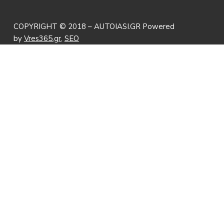
COPYRIGHT © 2018 – AUTOIASI.GR Powered
by
Vres365.gr
,
SEO