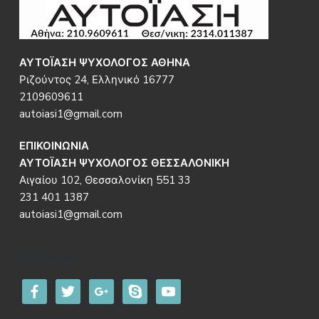
Footer
ΑΥΤΟΪΑΣΗ ΨΥΧΟΛΟΓΟΣ ΑΘΗΝΑ
Ριζούντος 24, Ελληνικό 16777
2109609611
autoiasi1@gmail.com
ΕΠΙΚΟΙΝΩΝΙΑ
ΑΥΤΟΪΑΣΗ ΨΥΧΟΛΟΓΟΣ ΘΕΣΣΑΛΟΝΙΚΗ
Αιγαίου 102, Θεσσαλονίκη 551 33
231 401 1387
autoiasi1@gmail.com
Follow us
facebook
twitter
google
skype
youtube