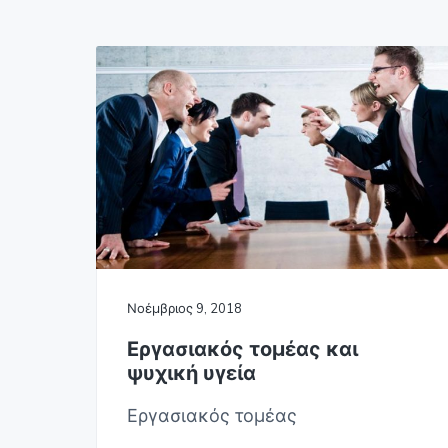
v
n
Γ
i
t
Ο
Σ
g
Α
Θ
a
Η
t
Ν
Α
i
o
n
Νοέμβριος 9, 2018
Εργασιακός τομέας και
ψυχική υγεία
Εργασιακός τομέας