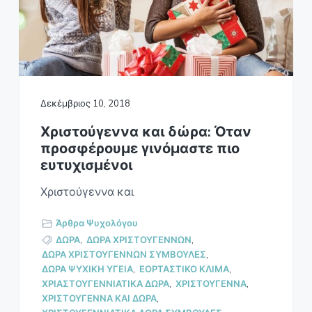
Ο
a
Σ
t
Α
i
Θ
Η
o
Ν
n
Α
Δεκέμβριος 10, 2018
Χριστούγεννα και δώρα: Όταν
προσφέρουμε γινόμαστε πιο
ευτυχισμένοι
Χριστούγεννα και
Άρθρα Ψυχολόγου
ΔΩΡΑ
,
ΔΩΡΑ ΧΡΙΣΤΟΥΓΕΝΝΩΝ
,
ΔΩΡΑ ΧΡΙΣΤΟΥΓΕΝΝΩΝ ΣΥΜΒΟΥΛΕΣ
,
ΔΩΡΑ ΨΥΧΙΚΗ ΥΓΕΙΑ
,
ΕΟΡΤΑΣΤΙΚΟ ΚΛΙΜΑ
,
ΧΡΙΑΣΤΟΥΓΕΝΝΙΑΤΙΚΑ ΔΩΡΑ
,
ΧΡΙΣΤΟΥΓΕΝΝΑ
,
ΧΡΙΣΤΟΥΓΕΝΝΑ ΚΑΙ ΔΩΡΑ
,