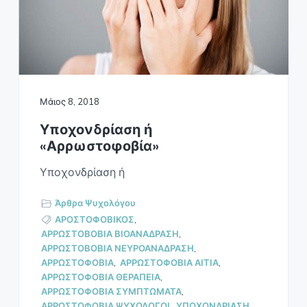
Ο
a
Σ
t
Α
i
Θ
Η
o
Ν
n
Α
Μάιος 8, 2018
Υποχονδρίαση ή
«Αρρωστοφοβία»
Υποχονδρίαση ή
Άρθρα Ψυχολόγου
ΑΡΟΣΤΟΦΟΒΙΚΟΣ
,
ΑΡΡΩΣΤΟΒΟΒΙΑ ΒΙΟΑΝΑΔΡΑΣΗ
,
ΑΡΡΩΣΤΟΒΟΒΙΑ ΝΕΥΡΟΑΝΑΔΡΑΣΗ
,
ΑΡΡΩΣΤΟΦΟΒΙΑ
,
ΑΡΡΩΣΤΟΦΟΒΙΑ ΑΙΤΙΑ
,
ΑΡΡΩΣΤΟΦΟΒΙΑ ΘΕΡΑΠΕΙΑ
,
ΑΡΡΩΣΤΟΦΟΒΙΑ ΣΥΜΠΤΩΜΑΤΑ
,
ΑΡΡΩΣΤΟΦΟΒΙΑ ΨΥΧΟΛΟΓΟΙ
,
ΥΠΟΧΟΝΔΡΙΑΣΗ
,