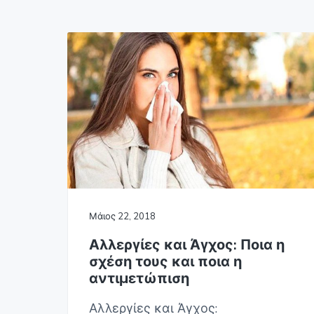
v
n
Γ
i
t
Ο
Σ
g
Α
Θ
a
Η
t
Ν
Α
i
o
n
Μάιος 22, 2018
Αλλεργίες και Άγχος: Ποια η
σχέση τους και ποια η
αντιμετώπιση
Αλλεργίες και Άγχος: