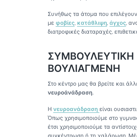
Συνήθως τα άτομα που επιλέγουν
με
φοβίες
,
κατάθλιψη
,
άγχος
, α
διατροφικές διαταραχές, επιθετι
ΣΥΜΒΟΥΛΕΥΤΙΚΗ 
ΒΟΥΛΙΑΓΜΕΝΗ
Στο κέντρο μας θα βρείτε και άλ
νευροάνάδραση.
Η
νευροανάδραση
είναι ουσιαστ
Όπως χρησιμοποιούμε στο γυμνασ
έτσι χρησιμοποιούμε τα αντίστο
συγκέντρωση ή τη χαλάρωση. Μέσ