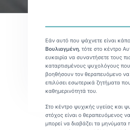
v
n
Γ
i
t
Ο
Σ
Reader
g
Α
Θ
a
Interactions
Η
t
Ν
Α
Εάν αυτό που ψάχνετε είναι κάπ
i
Βουλιαγμένη,
τότε στο κέντρο Αυ
o
ευκαιρία να συναντήσετε τους πι
n
καταρτισμένους ψυχολόγους που
βοηθήσουν τον θεραπευόμενο να
επιλύσει εσωτερικά ζητήματα πο
καθημερινότητά του.
Στο κέντρο ψυχικής υγείας και ψ
στόχος είναι ο θεραπευόμενος να
μπορεί να διαβάζει τα μηνύματα 