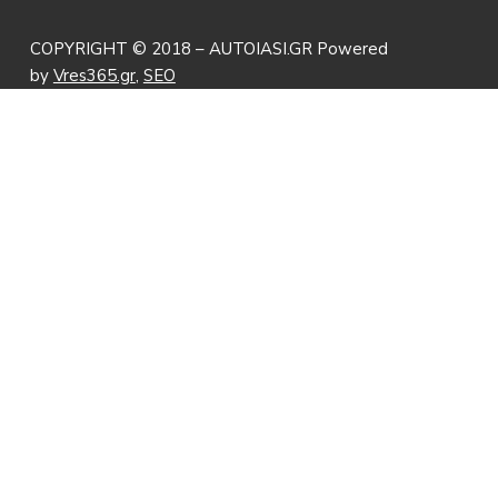
COPYRIGHT © 2018 – AUTOIASI.GR Powered
by
Vres365.gr
,
SEO