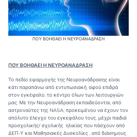
Ο
a
Σ
t
Α
i
Θ
Η
o
Ν
n
Α
ΠΟΥ ΒΟΗΘΑΕΙ Η ΝΕΥΡΟΑΝΑΔΡΑΣΗ
ΠΟΥ ΒΟΗΘΑΕΙ Η ΝΕΥΡΟΑΝΑΔΡΑΣΗ
Το πεδίο εφαρμογής της Νευροανάδρασης είναι
κάτι παραπάνω από εντυπωσιακή, αφού επιδρά
στον εγκέφαλο, το κέντρο όλων των λειτουργιών
μας.
Με την Νευροανάδραση εκπαιδεύονται, από
αστροναύτες της
NASA
, προκειμένου να έχουν τον
απόλυτο έλεγχο του εγκεφάλου τους, μέχρι παιδιά
προσχολικής/ σχολικής ηλικίας που πάσχουν από
ΔΕΠ-Υ και Μαθησιακές Δυσκολίες , από διάσημους