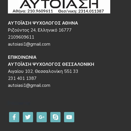
Footer
ΑΥΤΟΪΑΣΗ ΨΥΧΟΛΟΓΟΣ ΑΘΗΝΑ
Ριζούντος 24, Ελληνικό 16777
2109609611
autoiasi1@gmail.com
ΕΠΙΚΟΙΝΩΝΙΑ
ΑΥΤΟΪΑΣΗ ΨΥΧΟΛΟΓΟΣ ΘΕΣΣΑΛΟΝΙΚΗ
Αιγαίου 102, Θεσσαλονίκη 551 33
231 401 1387
autoiasi1@gmail.com
Follow us
facebook
twitter
google
skype
youtube