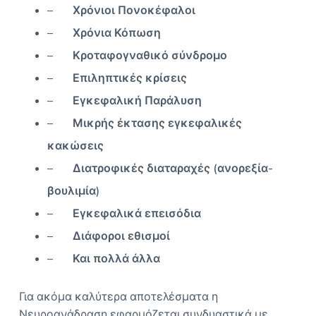
–
Χρόνιοι Πονοκέφαλοι
–
Χρόνια Κόπωση
–
Κροταφογναθικό σύνδρομο
–
Επιληπτικές κρίσεις
–
Εγκεφαλική Παράλυση
–
Μικρής έκτασης εγκεφαλικές
κακώσεις
–
Διατροφικές διαταραχές (ανορεξία-
βουλιμία)
–
Εγκεφαλικά επεισόδια
–
Διάφοροι εθισμοί
–
Και πολλά άλλα
Για ακόμα καλύτερα αποτελέσματα η
Νευροανάδραση εφαρμόζεται συνδυαστικά με