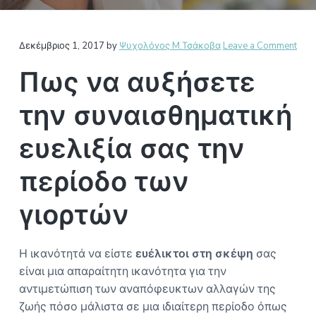
Ο
a
Σ
t
Α
Reader
i
Θ
Δεκέμβριος 1, 2017
by
Ψυχολόγος M.Τσάκοβα
Leave a Comment
Η
o
Interactions
Ν
Πως να αυξήσετε
n
Α
την συναισθηματική
ευελιξία σας την
περίοδο των
γιορτών
Η ικανότητά να είστε
ευέλικτοι στη σκέψη
σας
είναι μια απαραίτητη ικανότητα για την
αντιμετώπιση των αναπόφευκτων αλλαγών της
ζωής πόσο μάλιστα σε μια ιδιαίτερη περίοδο όπως