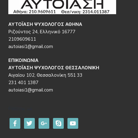
Footer
ΑΥΤΟΪΑΣΗ ΨΥΧΟΛΟΓΟΣ ΑΘΗΝΑ
Ριζούντος 24, Ελληνικό 16777
2109609611
autoiasi1@gmail.com
ΕΠΙΚΟΙΝΩΝΙΑ
ΑΥΤΟΪΑΣΗ ΨΥΧΟΛΟΓΟΣ ΘΕΣΣΑΛΟΝΙΚΗ
Αιγαίου 102, Θεσσαλονίκη 551 33
231 401 1387
autoiasi1@gmail.com
Follow us
facebook
twitter
google
skype
youtube