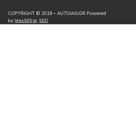
COPYRIGHT © 2018 – AUTOIASI.GR Powered
by
Vres365.gr
,
SEO