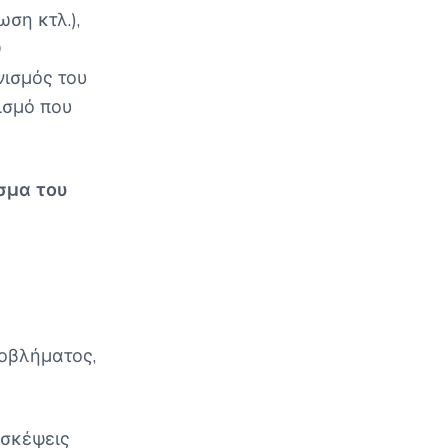
ση κτλ.),
Ο
νισμός του
ισμό που
σμα του
ροβλήματος,
ς σκέψεις