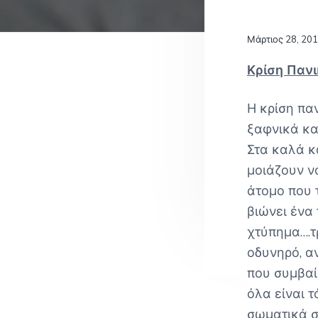
v
n
Γ
i
t
Ο
Σ
Reade
g
Μάρτιος 28, 20
Α
Θ
a
Intera
Κρίση Παν
Η
t
Ν
Α
i
Η κρίση πα
o
ξαφνικά κα
n
Στα καλά κ
μοιάζουν να
άτομο που τ
βιώνει ένα
χτύπημα….τ
οδυνηρό, α
που συμβαί
όλα είναι τ
σωματικά σ