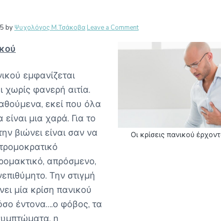
r
15
by
Ψυχολόγος M.Τσάκοβα
Leave a Comment
ctions
ικού
νικού εμφανίζεται
ι χωρίς φανερή αιτία.
αθούμενα, εκεί που όλα
 είναι μια χαρά. Για το
ην βιώνει είναι σαν να
Οι κρίσεις πανικού έρχον
 τρομοκρατικό
ρομακτικό, απρόσμενο,
νεπιθύμητο. Την στιγμή
νει μία κρίση πανικού
όσο έντονα….ο φόβος, τα
υμπτώματα, η