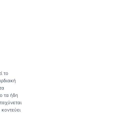
ί το
καρδιακή
τα
ο τα ήδη
ταχύνεται
ά κοντεύει