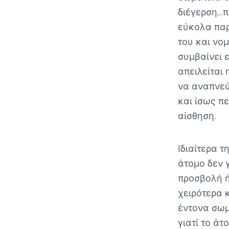
διέγερση…π
εύκολα παρ
του και νομ
συμβαίνει ε
απειλείται 
να αναπνεύσ
και ίσως π
αίσθηση.
Ιδιαίτερα τ
άτομο δεν γ
προσβολή ή
χειρότερα 
έντονα σωμ
γιατί το άτ