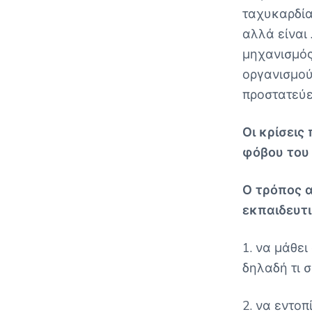
ταχυκαρδία,
αλλά είναι 
μηχανισμός
οργανισμού
προστατεύε
Οι κρίσεις
φόβου του 
Ο τρόπος 
εκπαιδευτ
1. να μάθε
δηλαδή τι 
2. να εντοπ