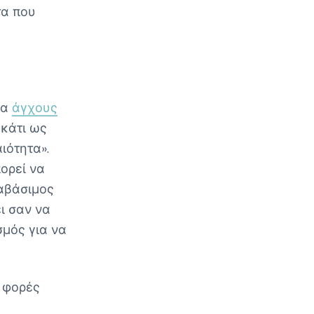
τα που
δα
άγχους
 κάτι ως
ιότητα».
ορεί να
 αβάσιμος
ει σαν να
σμός για να
 φορές