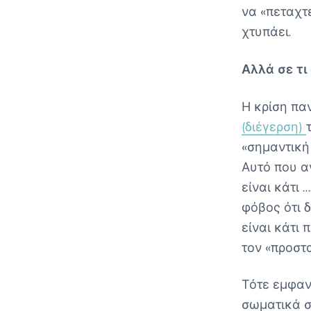
να «πεταχτ
χτυπάει.
Αλλά σε τι
Η κρίση πα
(διέγερση)
«σημαντική
Αυτό που α
είναι κάτι 
φόβος ότι δ
είναι κάτι 
τον «προστ
Τότε εμφαν
σωματικά σ