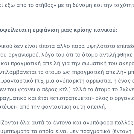
εί έξω από το στήθος» με τη δύναμη και την ταχύτη
 οφείλεται η εμφάνιση μιας κρίσης πανικού;
νικού δεν είναι τίποτα άλλο παρά υψηλότατα επίπε
του οργανισμού, λόγο του ότι το άτομο αντιλήφθηκε
 και πραγματική απειλή για την σωματική του ακερα
ντιλαμβάνεται το άτομο ως «πραγματική απειλή» μπ
……φανταστικό (π.χ. μια ανύπαρκτη αρρώστια, η ένας
εν του φτάνει ο αέρας κτλ.) αλλά το άτομο το βιών
πραγματικό και έτσι «επιστρατεύεται» όλος ο οργανι
ατέψει» από την φανταστική αυτή απειλή.
ίζονται όλα αυτά τα έντονα και ανυπόφορα πολλές
υμπτώματα τα οποία είναι μεν πραγματικά (έντονη