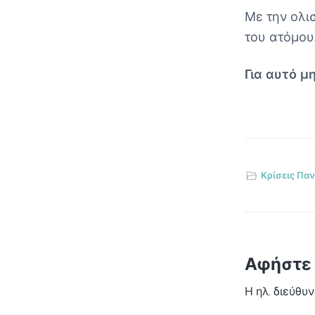
Με την ολι
του ατόμου
Για αυτό μη
Κρίσεις Πα
Αφήστε 
Η ηλ. διεύθυ