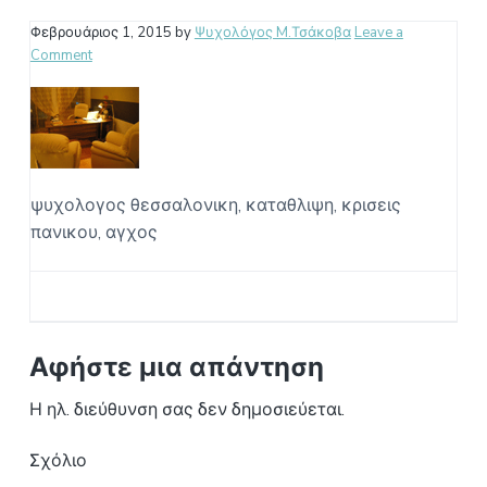
Ο
a
Reader
Σ
Φεβρουάριος 1, 2015
by
Ψυχολόγος M.Τσάκοβα
Leave a
t
Α
Comment
Interactions
i
Θ
Η
o
Ν
n
Α
ψυχολογος θεσσαλονικη, καταθλιψη, κρισεις
πανικου, αγχος
Αφήστε μια απάντηση
Η ηλ. διεύθυνση σας δεν δημοσιεύεται.
Σχόλιο