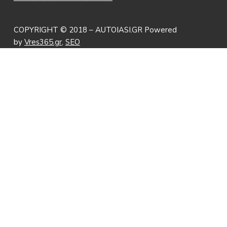
COPYRIGHT © 2018 – AUTOIASI.GR Powered
by
Vres365.gr
,
SEO