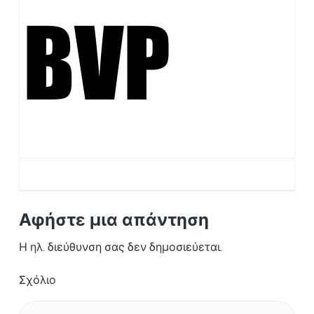
Ο
a
Σ
t
Α
i
Θ
Η
o
Ν
n
Α
Αφήστε μια απάντηση
Η ηλ. διεύθυνση σας δεν δημοσιεύεται.
Σχόλιο