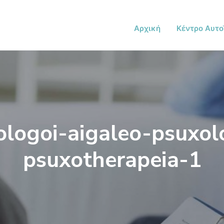
Αρχική
Κέντρο Αυτο
ologoi-aigaleo-psuxol
psuxotherapeia-1