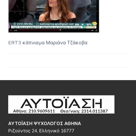
Ο
a
Σ
t
Α
i
Θ
Η
o
Ν
n
Α
ERT3 κάπνισμα Μαριάνα Τζάκοβα
Footer
ΑΥΤΟΪΑΣΗ ΨΥΧΟΛΟΓΟΣ ΑΘΗΝΑ
Ριζούντος 24, Ελληνικό 16777