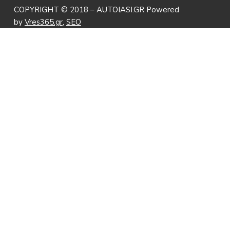
COPYRIGHT © 2018 – AUTOIASI.GR Powered
by
Vres365.gr
,
SEO