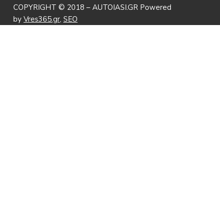
COPYRIGHT © 2018 – AUTOIASI.GR Powered
by
Vres365.gr
,
SEO