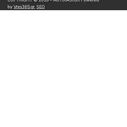
COPYRIGHT © 2018 – AUTOIASI.GR Powered
by
Vres365.gr
,
SEO