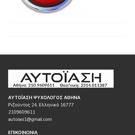
Ο
a
Σ
t
Α
i
Θ
Η
o
Ν
n
Α
Footer
ΑΥΤΟΪΑΣΗ ΨΥΧΟΛΟΓΟΣ ΑΘΗΝΑ
Ριζούντος 24, Ελληνικό 16777
2109609611
autoiasi1@gmail.com
ΕΠΙΚΟΙΝΩΝΙΑ