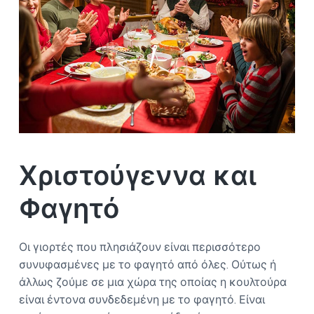
Ο
a
Σ
t
Α
i
Θ
Η
o
Ν
n
Α
Χριστούγεννα και
Φαγητό
Οι γιορτές που πλησιάζουν είναι περισσότερο
συνυφασμένες με το φαγητό από όλες. Ούτως ή
άλλως ζούμε σε μια χώρα της οποίας η κουλτούρα
είναι έντονα συνδεδεμένη με το φαγητό. Είναι