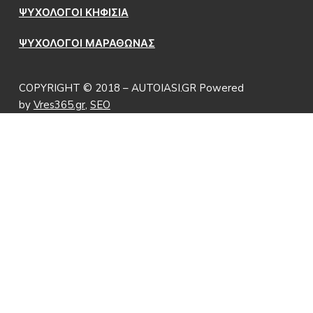
ΨΥΧΟΛΟΓΟΙ ΚΗΦΙΣΙΑ
ΨΥΧΟΛΟΓΟΙ ΜΑΡΑΘΩΝΑΣ
COPYRIGHT © 2018 – AUTOIASI.GR Powered
by
Vres365.gr
,
SEO