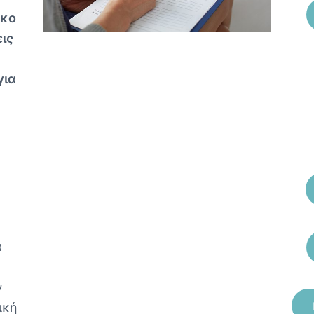
ακο
εις
για
α
ν
ική