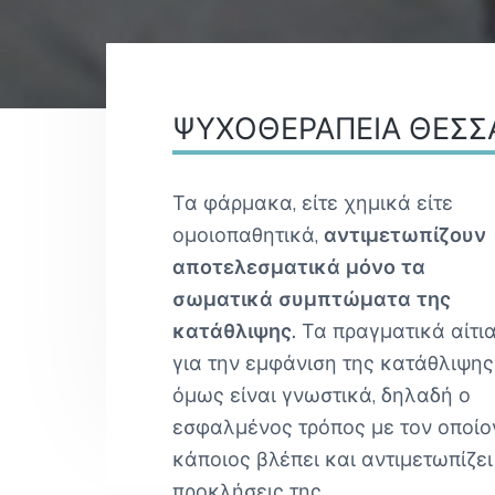
v
n
Γ
i
t
Ο
Σ
g
Α
Θ
a
Η
Reader
ΨΥΧΟΘΕΡΑΠΕΙΑ ΘΕΣΣ
t
Ν
Α
i
Interactions
o
Τα φάρμακα, είτε χημικά είτε
n
ομοιοπαθητικά,
αντιμετωπίζουν
αποτελεσματικά μόνο τα
σωματικά συμπτώματα της
κατάθλιψης.
Τα πραγματικά αίτι
για την εμφάνιση της κατάθλιψης
όμως είναι γνωστικά, δηλαδή ο
εσφαλμένος τρόπος με τον οποίο
κάποιος βλέπει και αντιμετωπίζει 
προκλήσεις της