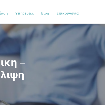
ΐαση
Υπηρεσίες
Blog
Επικοινωνία
ικη –
θλιψη