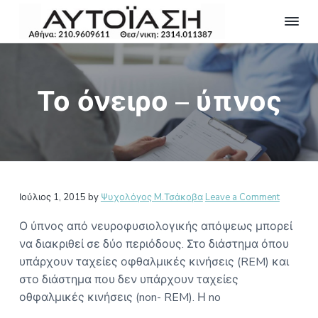
S
S
S
k
k
k
i
i
i
Ψ
ΚΟΡΥΦΑΙΟΙ
ΨΥΧΟΛΟΓΟΙ
Υ
p
p
p
ΑΘΗΝΑ
Χ
t
t
t
Ο
Το όνειρο – ύπνος
Λ
o
o
o
Ο
p
m
f
Γ
r
a
o
Ο
Ι
i
i
o
Α
m
n
t
Θ
Η
a
c
e
Reader
Ν
Ιούλιος 1, 2015
by
Ψυχολόγος M.Τσάκοβα
Leave a Comment
r
o
r
Α
Interactions
y
n
-
Ο ύπνος από νευροφυσιολογικής απόψεως μπορεί
Ψ
n
t
να διακριθεί σε δύο περιόδους. Στο διάστημα όπου
Υ
a
e
Χ
υπάρχουν ταχείες οφθαλμικές κινήσεις (REM) και
Ο
v
n
στο διάστημα που δεν υπάρχουν ταχείες
Λ
i
t
οθφαλμικές κινήσεις (non- REM). Η no
Ο
g
Γ