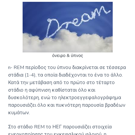
Ο
a
Σ
t
Α
i
Θ
Η
o
Ν
n
Α
όνειρο & ύπνος
n- REM περίοδος του ύπνου διακρίνεται σε τέσσερα
στάδια (1-4), τα οποία διαδέχονται το ένα το άλλο.
Κατά την μετάβαση από το πρώτο στο τέταρτο
στάδιο η αφύπνιση καθίσταται όλο και
δυσκολότερη, ενώ το ηλεκτροεγγεφαλογράφημα
παρουσιάζει όλο και πυκνότερη παρουσία βραδέων
κυμάτων.
Στο στάδιο REM το ΗΕΓ παρουσιάζει στοιχεία
ενεργοποίησης του εγκεφαλικού φλοιού, η