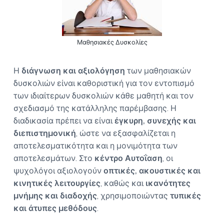
Ο
a
Σ
t
Α
i
Θ
Η
Μαθησιακές Δυσκολίες
o
Ν
n
Α
Η
διάγνωση και αξιολόγηση
των μαθησιακών
δυσκολιών είναι καθοριστική για τον εντοπισμό
των ιδιαίτερων δυσκολιών κάθε μαθητή και τον
σχεδιασμό της κατάλληλης παρέμβασης. Η
διαδικασία πρέπει να είναι
έγκυρη, συνεχής και
διεπιστημονική
, ώστε να εξασφαλίζεται η
αποτελεσματικότητα και η μονιμότητα των
αποτελεσμάτων. Στο
κέντρο Αυτοΐαση
, οι
ψυχολόγοι αξιολογούν
οπτικές, ακουστικές και
κινητικές λειτουργίες
, καθώς και
ικανότητες
μνήμης και διαδοχής
, χρησιμοποιώντας
τυπικές
και άτυπες μεθόδους
.