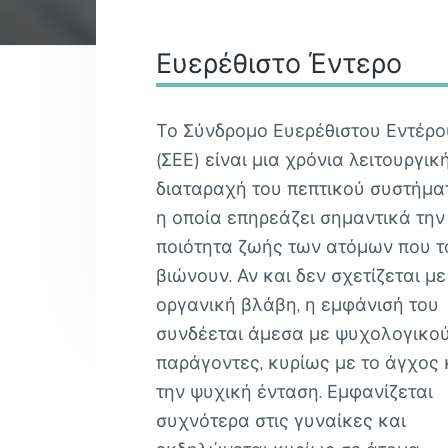
v
n
Γ
i
t
Ο
Σ
Reader
Ευερέθιστο Έντερο
g
Α
Θ
a
Interactions
Η
t
Ν
Το Σύνδρομο Ευερέθιστου Εντέρο
Α
i
(ΣΕΕ) είναι μια χρόνια λειτουργικ
o
διαταραχή του πεπτικού συστήμα
n
η οποία επηρεάζει σημαντικά την
ποιότητα ζωής των ατόμων που τ
βιώνουν. Αν και δεν σχετίζεται με
οργανική βλάβη, η εμφάνισή του
συνδέεται άμεσα με ψυχολογικο
παράγοντες, κυρίως με το άγχος 
την ψυχική ένταση. Εμφανίζεται
συχνότερα στις γυναίκες και