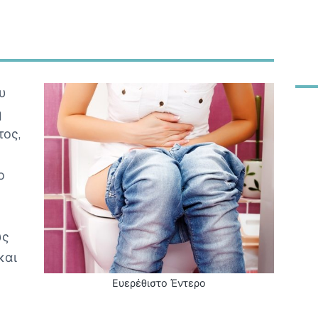
υ
ή
τος,
ο
ύς
και
Ευερέθιστο Έντερο