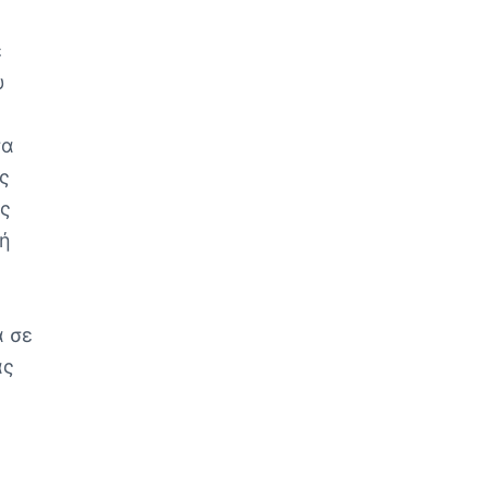
ε
υ
σα
ς
ος
κή
α σε
ας