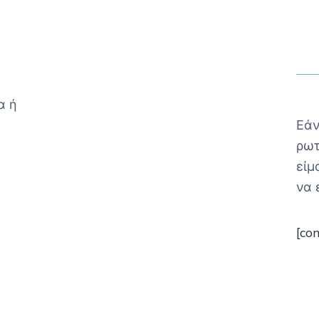
α ή
Εάν
ρωτ
είμ
να 
[co