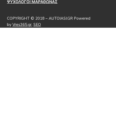
ΨΥΧΟΛΟΓΟΙ ΜΑΡΑΘΩΝΑΣ
COPYRIGHT © 2018 – AUTOIASI.GR Powered
by
Vres365.gr
,
SEO