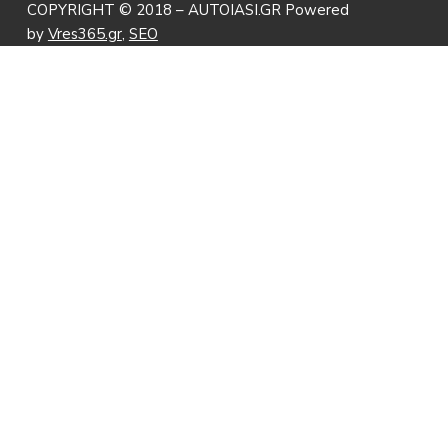
COPYRIGHT © 2018 – AUTOIASI.GR Powered
by
Vres365.gr
,
SEO